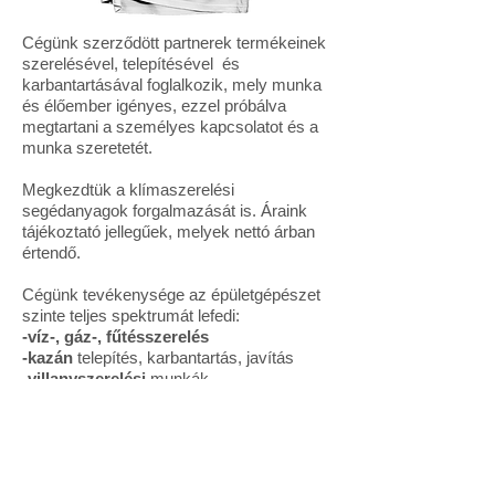
Cégünk szerződött partnerek termékeinek
szerelésével, telepítésével és
karbantartásával foglalkozik, mely munka
és élőember igényes, ezzel próbálva
megtartani a személyes kapcsolatot és a
munka szeretetét.
Megkezdtük a klímaszerelési
segédanyagok forgalmazását is. Áraink
tájékoztató jellegűek, melyek nettó árban
értendő.
Cégünk tevékenysége az épületgépészet
szinte teljes spektrumát lefedi:
-víz-, gáz-, fűtésszerelés
-kazán
telepítés, karbantartás, javítás
-
villanyszerelési
munkák
-
klíma
telepítés, karbantartás, javítás
-
légtechnika
i
telepítés, karbantartás,
javítás
-
hőszivattyú
telepítés, karbantartás,
javítás