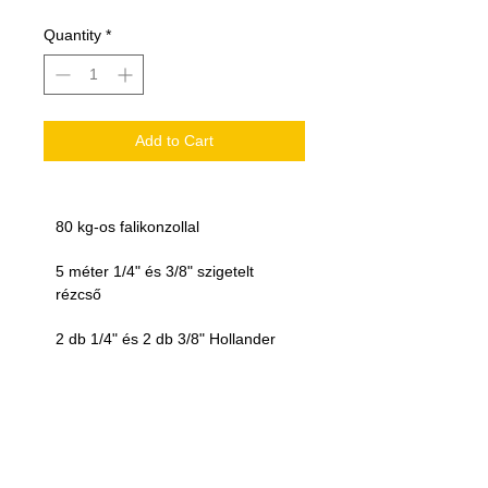
Quantity
*
Add to Cart
80 kg-os falikonzollal 
5 méter 1/4" és 3/8" szigetelt 
rézcső
2 db 1/4" és 2 db 3/8" Hollander
5 méter 4 eres elektromos kábel